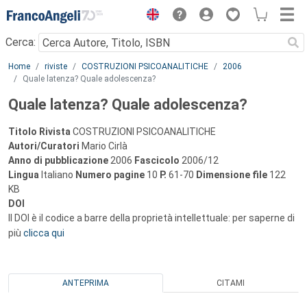
Menu
Cerca:
Main content
Home
riviste
COSTRUZIONI PSICOANALITICHE
2006
Quale latenza? Quale adolescenza?
Quale latenza? Quale adolescenza?
Titolo Rivista
COSTRUZIONI PSICOANALITICHE
Autori/Curatori
Mario Cirlà
Anno di pubblicazione
2006
Fascicolo
2006/12
Lingua
Italiano
Numero pagine
10
P.
61-70
Dimensione file
122
KB
DOI
Il DOI è il codice a barre della proprietà intellettuale: per saperne di
più
clicca qui
ANTEPRIMA
CITAMI