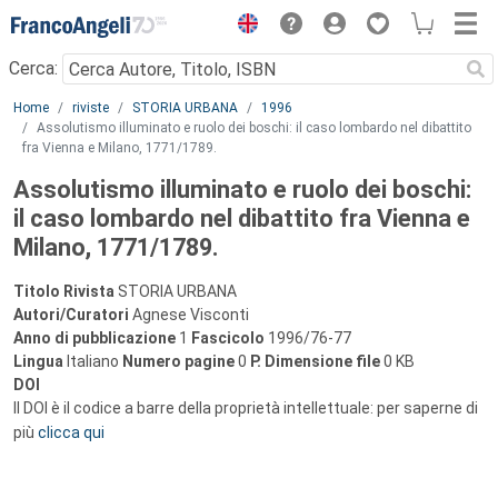
Menu
Cerca:
Main content
Home
riviste
STORIA URBANA
1996
Assolutismo illuminato e ruolo dei boschi: il caso lombardo nel dibattito
fra Vienna e Milano, 1771/1789.
Assolutismo illuminato e ruolo dei boschi:
il caso lombardo nel dibattito fra Vienna e
Milano, 1771/1789.
Titolo Rivista
STORIA URBANA
Autori/Curatori
Agnese Visconti
Anno di pubblicazione
1
Fascicolo
1996/76-77
Lingua
Italiano
Numero pagine
0
P.
Dimensione file
0 KB
DOI
Il DOI è il codice a barre della proprietà intellettuale: per saperne di
più
clicca qui