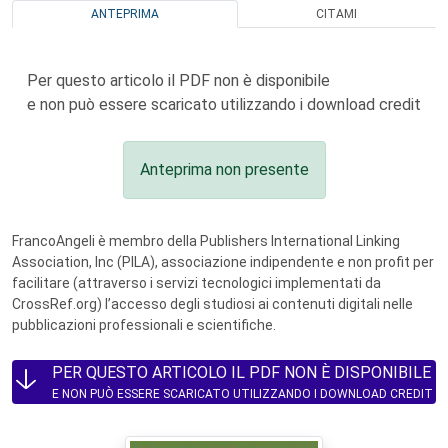
ANTEPRIMA
CITAMI
Per questo articolo il PDF non è disponibile
e non può essere scaricato utilizzando i download credit
Anteprima non presente
FrancoAngeli è membro della Publishers International Linking
Association, Inc (PILA), associazione indipendente e non profit per
facilitare (attraverso i servizi tecnologici implementati da
CrossRef.org) l’accesso degli studiosi ai contenuti digitali nelle
pubblicazioni professionali e scientifiche.
PER QUESTO ARTICOLO IL PDF NON È DISPONIBILE
E NON PUÒ ESSERE SCARICATO UTILIZZANDO I DOWNLOAD CREDIT