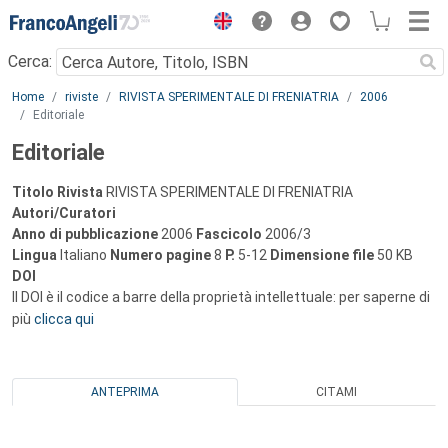
Menu
Cerca:
Main content
Home
riviste
RIVISTA SPERIMENTALE DI FRENIATRIA
2006
Editoriale
Editoriale
Titolo Rivista
RIVISTA SPERIMENTALE DI FRENIATRIA
Autori/Curatori
Anno di pubblicazione
2006
Fascicolo
2006/3
Lingua
Italiano
Numero pagine
8
P.
5-12
Dimensione file
50 KB
DOI
Il DOI è il codice a barre della proprietà intellettuale: per saperne di
più
clicca qui
ANTEPRIMA
CITAMI