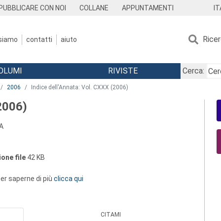
IT
PUBBLICARE CON NOI
COLLANE
APPUNTAMENTI
Rice
 siamo
contatti
aiuto
OLUMI
RIVISTE
Cerca:
2006
Indice dell'Annata: Vol. CXXX (2006)
(2006)
A
one file
42 KB
 per saperne di più
clicca qui
CITAMI