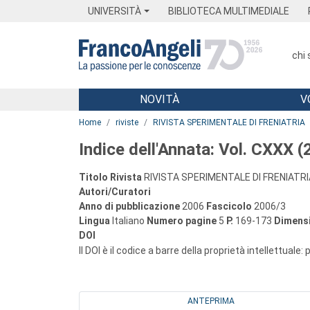
Menu
Main content
Footer
Menu
UNIVERSITÀ
BIBLIOTECA MULTIMEDIALE
chi
NOVITÀ
V
Main content
Home
riviste
RIVISTA SPERIMENTALE DI FRENIATRIA
Indice dell'Annata: Vol. CXXX 
Titolo Rivista
RIVISTA SPERIMENTALE DI FRENIATRI
Autori/Curatori
Anno di pubblicazione
2006
Fascicolo
2006/3
Lingua
Italiano
Numero pagine
5
P.
169-173
Dimensi
DOI
Il DOI è il codice a barre della proprietà intellettuale:
ANTEPRIMA