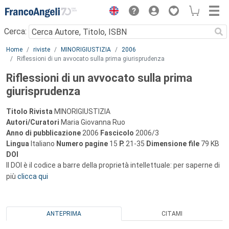
Menu
Cerca:
Main content
Home
riviste
MINORIGIUSTIZIA
2006
Riflessioni di un avvocato sulla prima giurisprudenza
Riflessioni di un avvocato sulla prima
giurisprudenza
Titolo Rivista
MINORIGIUSTIZIA
Autori/Curatori
Maria Giovanna Ruo
Anno di pubblicazione
2006
Fascicolo
2006/3
Lingua
Italiano
Numero pagine
15
P.
21-35
Dimensione file
79 KB
DOI
Il DOI è il codice a barre della proprietà intellettuale: per saperne di
più
clicca qui
ANTEPRIMA
CITAMI