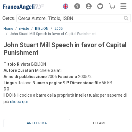
Menu
Cerca:
Main content
Home
riviste
BIBLìON
2005
John Stuart Mill Speech in favor of Capital Punishment
John Stuart Mill Speech in favor of Capital
Punishment
Titolo Rivista
BIBLìON
Autori/Curatori
Michele Galati
Anno di pubblicazione
2006
Fascicolo
2005/2
Lingua
Italiano
Numero pagine
9
P.
Dimensione file
55 KB
DOI
Il DOI è il codice a barre della proprietà intellettuale: per saperne di
più
clicca qui
ANTEPRIMA
CITAMI