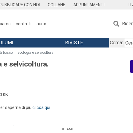
IT
PUBBLICARE CON NOI
COLLANE
APPUNTAMENTI
Rice
 siamo
contatti
aiuto
OLUMI
RIVISTE
Cerca:
di bosco in ecologia e selvicoltura.
 e selvicoltura.
0 KB
 per saperne di più
clicca qui
CITAMI