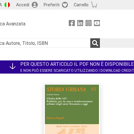
A
Accedi
Preferiti
Carrello
rca Avanzata
PER QUESTO ARTICOLO IL PDF NON È DISPONIBILE
E NON PUÒ ESSERE SCARICATO UTILIZZANDO I DOWNLOAD CREDI