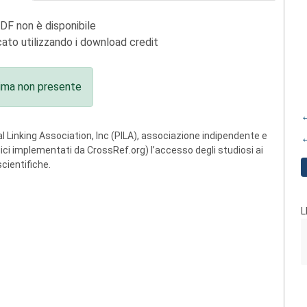
PDF non è disponibile
ato utilizzando i download credit
ima non presente
←
 Linking Association, Inc (PILA), associazione indipendente e
←
ogici implementati da CrossRef.org) l’accesso degli studiosi ai
scientifiche.
L