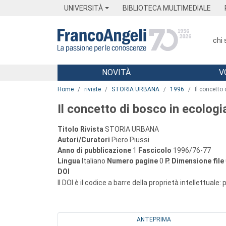
Menu
Main content
Footer
Menu
UNIVERSITÀ
BIBLIOTECA MULTIMEDIALE
chi
NOVITÀ
V
Main content
Home
riviste
STORIA URBANA
1996
Il concetto 
Il concetto di bosco in ecologia
Titolo Rivista
STORIA URBANA
Autori/Curatori
Piero Piussi
Anno di pubblicazione
1
Fascicolo
1996/76-77
Lingua
Italiano
Numero pagine
0
P.
Dimensione file
DOI
Il DOI è il codice a barre della proprietà intellettuale:
ANTEPRIMA