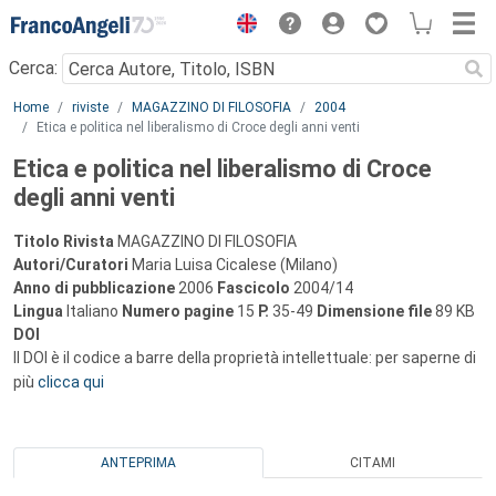
Menu
Cerca:
Main content
Home
riviste
MAGAZZINO DI FILOSOFIA
2004
Etica e politica nel liberalismo di Croce degli anni venti
Etica e politica nel liberalismo di Croce
degli anni venti
Titolo Rivista
MAGAZZINO DI FILOSOFIA
Autori/Curatori
Maria Luisa Cicalese (Milano)
Anno di pubblicazione
2006
Fascicolo
2004/14
Lingua
Italiano
Numero pagine
15
P.
35-49
Dimensione file
89 KB
DOI
Il DOI è il codice a barre della proprietà intellettuale: per saperne di
più
clicca qui
ANTEPRIMA
CITAMI