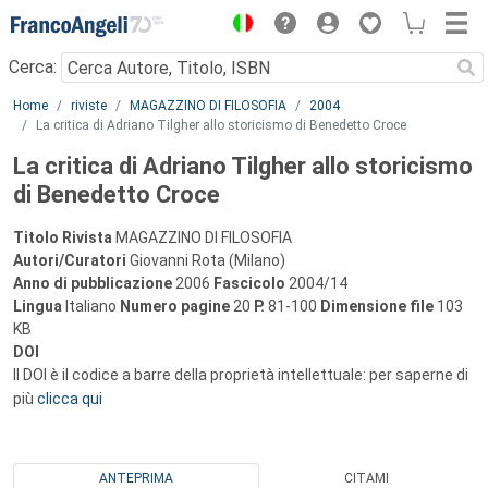
Menu
Cerca:
Main content
Home
riviste
MAGAZZINO DI FILOSOFIA
2004
La critica di Adriano Tilgher allo storicismo di Benedetto Croce
La critica di Adriano Tilgher allo storicismo
di Benedetto Croce
Titolo Rivista
MAGAZZINO DI FILOSOFIA
Autori/Curatori
Giovanni Rota (Milano)
Anno di pubblicazione
2006
Fascicolo
2004/14
Lingua
Italiano
Numero pagine
20
P.
81-100
Dimensione file
103
KB
DOI
Il DOI è il codice a barre della proprietà intellettuale: per saperne di
più
clicca qui
ANTEPRIMA
CITAMI