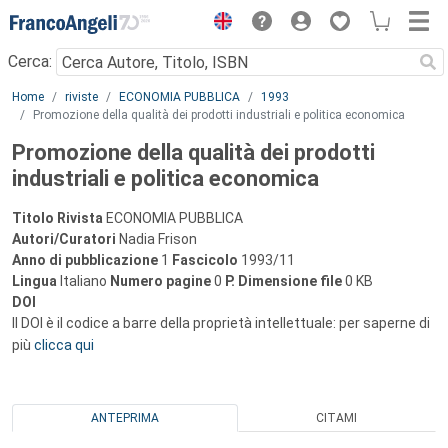
Menu
Cerca:
Main content
Home
riviste
ECONOMIA PUBBLICA
1993
Promozione della qualità dei prodotti industriali e politica economica
Promozione della qualità dei prodotti
industriali e politica economica
Titolo Rivista
ECONOMIA PUBBLICA
Autori/Curatori
Nadia Frison
Anno di pubblicazione
1
Fascicolo
1993/11
Lingua
Italiano
Numero pagine
0
P.
Dimensione file
0 KB
DOI
Il DOI è il codice a barre della proprietà intellettuale: per saperne di
più
clicca qui
ANTEPRIMA
CITAMI