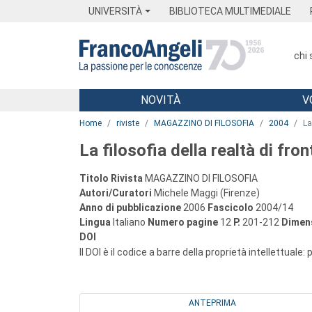
Menu
Main content
Footer
Menu
UNIVERSITÀ
BIBLIOTECA MULTIMEDIALE
chi
NOVITÀ
V
Main content
Home
riviste
MAGAZZINO DI FILOSOFIA
2004
La
La filosofia della realtà di fron
Titolo Rivista
MAGAZZINO DI FILOSOFIA
Autori/Curatori
Michele Maggi (Firenze)
Anno di pubblicazione
2006
Fascicolo
2004/14
Lingua
Italiano
Numero pagine
12
P.
201-212
Dimens
DOI
Il DOI è il codice a barre della proprietà intellettuale:
ANTEPRIMA