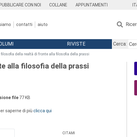
IT
PUBBLICARE CON NOI
COLLANE
APPUNTAMENTI
Rice
 siamo
contatti
aiuto
OLUMI
RIVISTE
Cerca:
 filosofia della realtà di fronte alla filosofia della prassi
te alla filosofia della prassi
ione file
77 KB
 per saperne di più
clicca qui
CITAMI