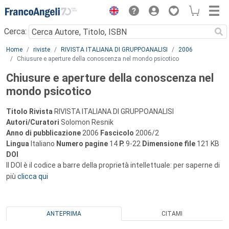
Menu
Cerca:
Main content
Home
riviste
RIVISTA ITALIANA DI GRUPPOANALISI
2006
Chiusure e aperture della conoscenza nel mondo psicotico
Chiusure e aperture della conoscenza nel
mondo psicotico
Titolo Rivista
RIVISTA ITALIANA DI GRUPPOANALISI
Autori/Curatori
Solomon Resnik
Anno di pubblicazione
2006
Fascicolo
2006/2
Lingua
Italiano
Numero pagine
14
P.
9-22
Dimensione file
121 KB
DOI
Il DOI è il codice a barre della proprietà intellettuale: per saperne di
più
clicca qui
ANTEPRIMA
CITAMI