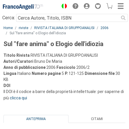
Menu
Cerca:
Main content
Home
riviste
RIVISTA ITALIANA DI GRUPPOANALISI
2006
Sul "fare anima" o Elogio dell'idiozia
Sul "fare anima" o Elogio dell'idiozia
Titolo Rivista
RIVISTA ITALIANA DI GRUPPOANALISI
Autori/Curatori
Bruno De Maria
Anno di pubblicazione
2006
Fascicolo
2006/2
Lingua
Italiano
Numero pagine
5
P.
121-125
Dimensione file
30
KB
DOI
Il DOI è il codice a barre della proprietà intellettuale: per saperne di
più
clicca qui
ANTEPRIMA
CITAMI