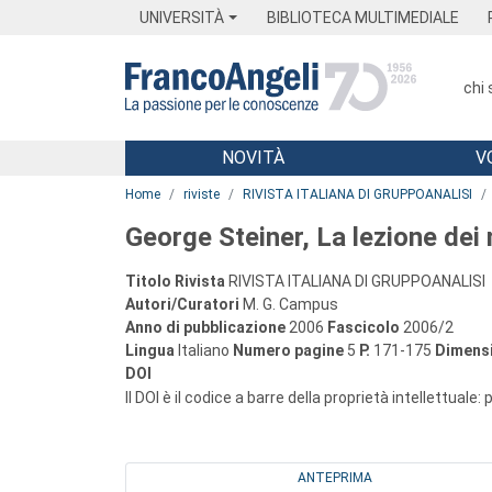
Menu
Main content
Footer
Menu
UNIVERSITÀ
BIBLIOTECA MULTIMEDIALE
chi
NOVITÀ
V
Main content
Home
riviste
RIVISTA ITALIANA DI GRUPPOANALISI
George Steiner, La lezione dei
Titolo Rivista
RIVISTA ITALIANA DI GRUPPOANALISI
Autori/Curatori
M. G. Campus
Anno di pubblicazione
2006
Fascicolo
2006/2
Lingua
Italiano
Numero pagine
5
P.
171-175
Dimensi
DOI
Il DOI è il codice a barre della proprietà intellettuale:
ANTEPRIMA