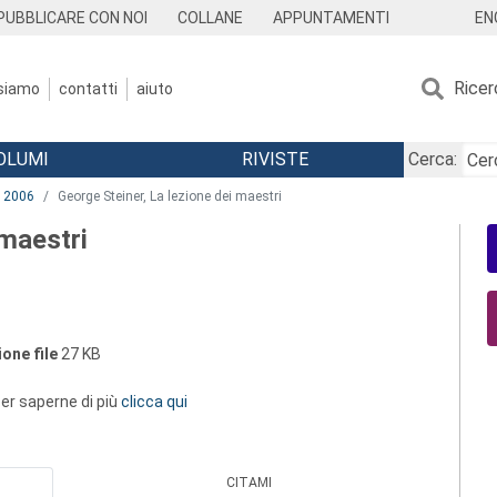
EN
PUBBLICARE CON NOI
COLLANE
APPUNTAMENTI
Ricer
 siamo
contatti
aiuto
OLUMI
RIVISTE
Cerca:
2006
George Steiner, La lezione dei maestri
 maestri
one file
27 KB
 per saperne di più
clicca qui
CITAMI