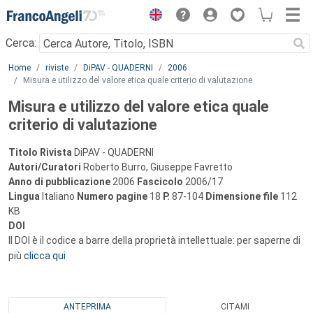
Menu
Cerca:
Main content
Home
riviste
DiPAV - QUADERNI
2006
Misura e utilizzo del valore etica quale criterio di valutazione
Misura e utilizzo del valore etica quale
criterio di valutazione
Titolo Rivista
DiPAV - QUADERNI
Autori/Curatori
Roberto Burro, Giuseppe Favretto
Anno di pubblicazione
2006
Fascicolo
2006/17
Lingua
Italiano
Numero pagine
18
P.
87-104
Dimensione file
112
KB
DOI
Il DOI è il codice a barre della proprietà intellettuale: per saperne di
più
clicca qui
ANTEPRIMA
CITAMI