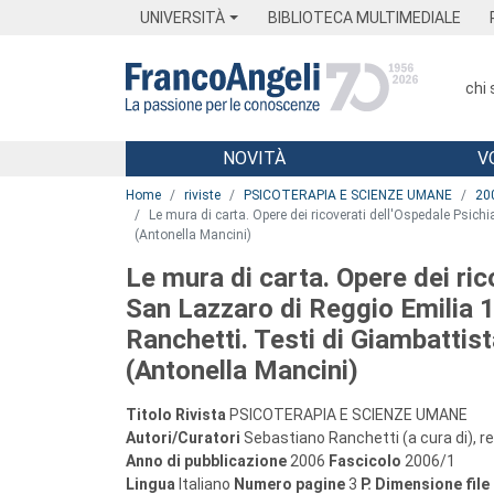
Menu
Main content
Footer
Menu
UNIVERSITÀ
BIBLIOTECA MULTIMEDIALE
chi
NOVITÀ
V
Main content
Home
riviste
PSICOTERAPIA E SCIENZE UMANE
20
Le mura di carta. Opere dei ricoverati dell'Ospedale Psich
(Antonella Mancini)
Le mura di carta. Opere dei ric
San Lazzaro di Reggio Emilia 
Ranchetti. Testi di Giambattist
(Antonella Mancini)
Titolo Rivista
PSICOTERAPIA E SCIENZE UMANE
Autori/Curatori
Sebastiano Ranchetti (a cura di), r
Anno di pubblicazione
2006
Fascicolo
2006/1
Lingua
Italiano
Numero pagine
3
P.
Dimensione file