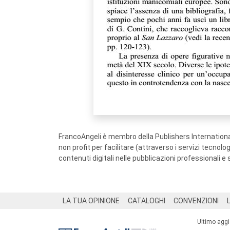
FrancoAngeli è membro della Publishers International
non profit per facilitare (attraverso i servizi tecnol
contenuti digitali nelle pubblicazioni professionali e 
Footer
LA TUA OPINIONE
CATALOGHI
CONVENZIONI
Ultimo agg