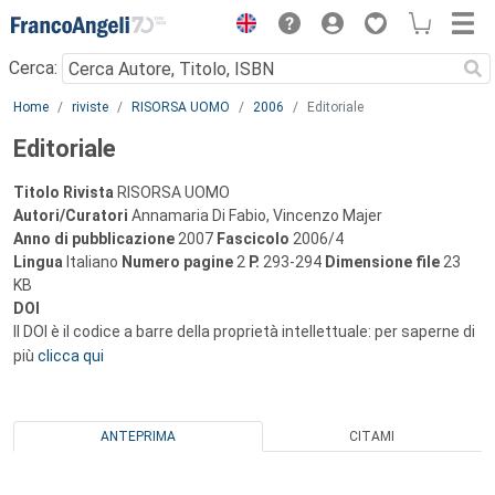
Menu
Cerca:
Main content
Home
riviste
RISORSA UOMO
2006
Editoriale
Editoriale
Titolo Rivista
RISORSA UOMO
Autori/Curatori
Annamaria Di Fabio, Vincenzo Majer
Anno di pubblicazione
2007
Fascicolo
2006/4
Lingua
Italiano
Numero pagine
2
P.
293-294
Dimensione file
23
KB
DOI
Il DOI è il codice a barre della proprietà intellettuale: per saperne di
più
clicca qui
ANTEPRIMA
CITAMI