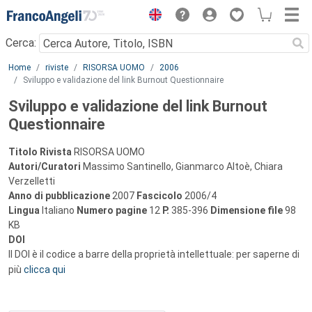
Menu
Cerca:
Main content
Home
riviste
RISORSA UOMO
2006
Sviluppo e validazione del link Burnout Questionnaire
Sviluppo e validazione del link Burnout
Questionnaire
Titolo Rivista
RISORSA UOMO
Autori/Curatori
Massimo Santinello, Gianmarco Altoè, Chiara
Verzelletti
Anno di pubblicazione
2007
Fascicolo
2006/4
Lingua
Italiano
Numero pagine
12
P.
385-396
Dimensione file
98
KB
DOI
Il DOI è il codice a barre della proprietà intellettuale: per saperne di
più
clicca qui