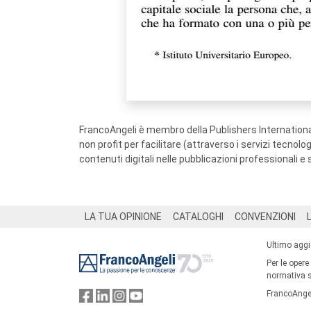
FrancoAngeli è membro della Publishers International
non profit per facilitare (attraverso i servizi tecnol
contenuti digitali nelle pubblicazioni professionali e 
Footer
LA TUA OPINIONE
CATALOGHI
CONVENZIONI
Ultimo agg
Per le opere
normativa su
FrancoAngel