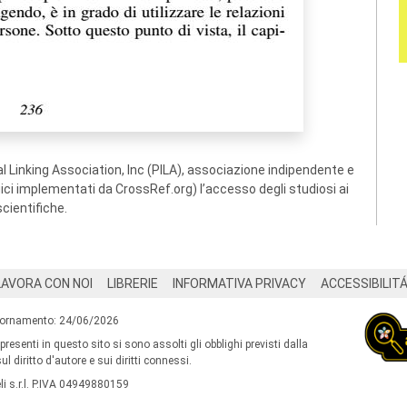
 Linking Association, Inc (PILA), associazione indipendente e
ogici implementati da CrossRef.org) l’accesso degli studiosi ai
scientifiche.
LAVORA CON NOI
LIBRERIE
INFORMATIVA PRIVACY
ACCESSIBILIT
iornamento: 24/06/2026
 presenti in questo sito si sono assolti gli obblighi previsti dalla
l diritto d'autore e sui diritti connessi.
i s.r.l. P.IVA 04949880159