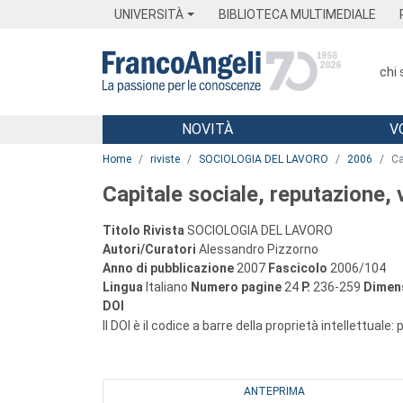
Menu
Main content
Footer
Menu
UNIVERSITÀ
BIBLIOTECA MULTIMEDIALE
chi
NOVITÀ
V
Main content
Home
riviste
SOCIOLOGIA DEL LAVORO
2006
Ca
Capitale sociale, reputazione, v
Titolo Rivista
SOCIOLOGIA DEL LAVORO
Autori/Curatori
Alessandro Pizzorno
Anno di pubblicazione
2007
Fascicolo
2006/104
Lingua
Italiano
Numero pagine
24
P.
236-259
Dimens
DOI
Il DOI è il codice a barre della proprietà intellettuale:
ANTEPRIMA