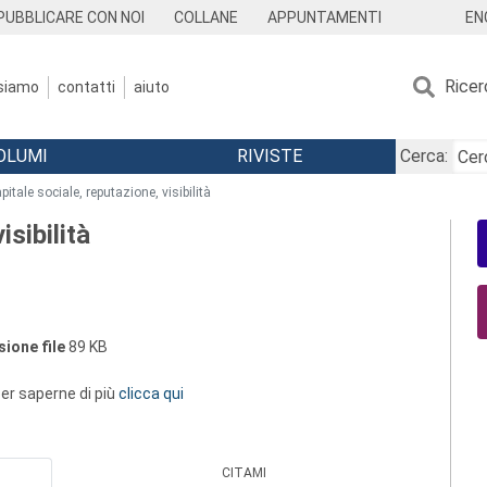
EN
PUBBLICARE CON NOI
COLLANE
APPUNTAMENTI
Ricer
 siamo
contatti
aiuto
OLUMI
RIVISTE
Cerca:
pitale sociale, reputazione, visibilità
isibilità
ione file
89 KB
 per saperne di più
clicca qui
CITAMI