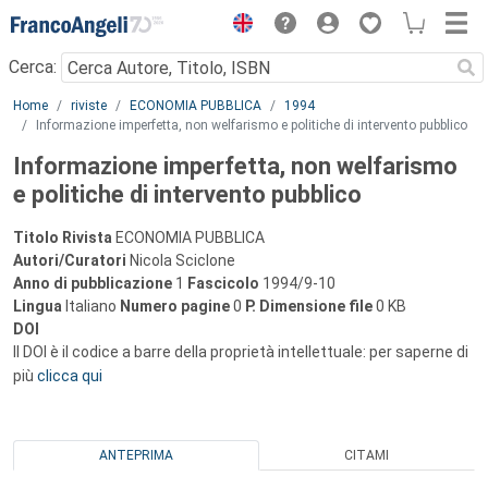
Menu
Cerca:
Main content
Home
riviste
ECONOMIA PUBBLICA
1994
Informazione imperfetta, non welfarismo e politiche di intervento pubblico
Informazione imperfetta, non welfarismo
e politiche di intervento pubblico
Titolo Rivista
ECONOMIA PUBBLICA
Autori/Curatori
Nicola Sciclone
Anno di pubblicazione
1
Fascicolo
1994/9-10
Lingua
Italiano
Numero pagine
0
P.
Dimensione file
0 KB
DOI
Il DOI è il codice a barre della proprietà intellettuale: per saperne di
più
clicca qui
ANTEPRIMA
CITAMI