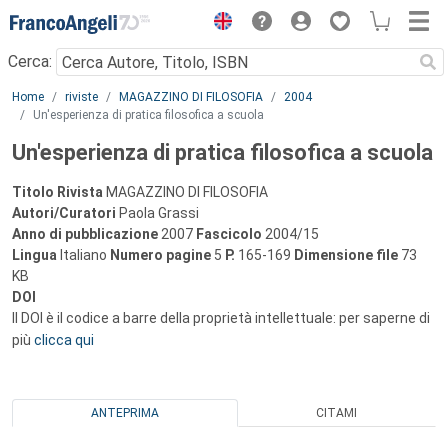
Menu
Cerca:
Main content
Home
riviste
MAGAZZINO DI FILOSOFIA
2004
Un'esperienza di pratica filosofica a scuola
Un'esperienza di pratica filosofica a scuola
Titolo Rivista
MAGAZZINO DI FILOSOFIA
Autori/Curatori
Paola Grassi
Anno di pubblicazione
2007
Fascicolo
2004/15
Lingua
Italiano
Numero pagine
5
P.
165-169
Dimensione file
73
KB
DOI
Il DOI è il codice a barre della proprietà intellettuale: per saperne di
più
clicca qui
ANTEPRIMA
CITAMI