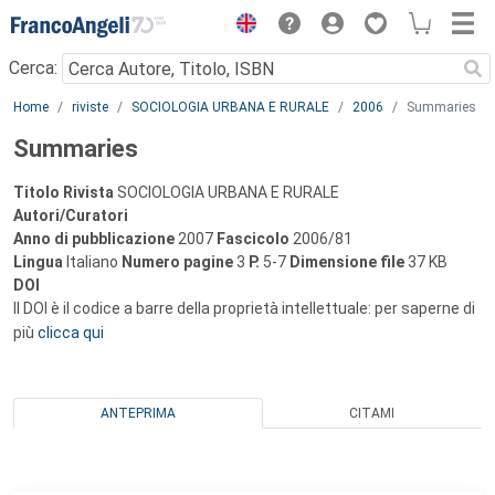
Menu
Cerca:
Main content
Home
riviste
SOCIOLOGIA URBANA E RURALE
2006
Summaries
Summaries
Titolo Rivista
SOCIOLOGIA URBANA E RURALE
Autori/Curatori
Anno di pubblicazione
2007
Fascicolo
2006/81
Lingua
Italiano
Numero pagine
3
P.
5-7
Dimensione file
37 KB
DOI
Il DOI è il codice a barre della proprietà intellettuale: per saperne di
più
clicca qui
ANTEPRIMA
CITAMI