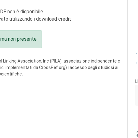
PDF non è disponibile
ato utilizzando i download credit
ima non presente
←
 Linking Association, Inc (PILA), associazione indipendente e
←
ogici implementati da CrossRef.org) l’accesso degli studiosi ai
scientifiche.
L