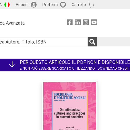
A
Accedi
Preferiti
Carrello
rca Avanzata
PER QUESTO ARTICOLO IL PDF NON È DISPONIBILE
E NON PUÒ ESSERE SCARICATO UTILIZZANDO I DOWNLOAD CREDI