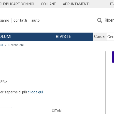
IT
PUBBLICARE CON NOI
COLLANE
APPUNTAMENTI
Rice
 siamo
contatti
aiuto
OLUMI
RIVISTE
Cerca:
03
Recensioni
0 KB
 per saperne di più
clicca qui
CITAMI