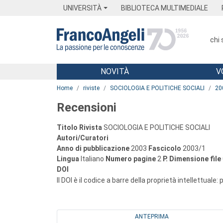
Menu
Main content
Footer
Menu
UNIVERSITÀ
BIBLIOTECA MULTIMEDIALE
chi
NOVITÀ
V
Main content
Home
riviste
SOCIOLOGIA E POLITICHE SOCIALI
20
Recensioni
Titolo Rivista
SOCIOLOGIA E POLITICHE SOCIALI
Autori/Curatori
Anno di pubblicazione
2003
Fascicolo
2003/1
Lingua
Italiano
Numero pagine
2
P.
Dimensione file
DOI
Il DOI è il codice a barre della proprietà intellettuale:
ANTEPRIMA