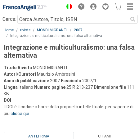
Menu
Cerca:
Main content
Home
riviste
MONDI MIGRANTI
2007
Integrazione e multiculturalismo: una falsa alternativa
Integrazione e multiculturalismo: una falsa
alternativa
Titolo Rivista
MONDI MIGRANTI
Autori/Curatori
Maurizio Ambrosini
Anno di pubblicazione
2007
Fascicolo
2007/1
Lingua
Italiano
Numero pagine
25
P.
213-237
Dimensione file
111
KB
DOI
Il DOI è il codice a barre della proprietà intellettuale: per saperne di
più
clicca qui
ANTEPRIMA
CITAMI