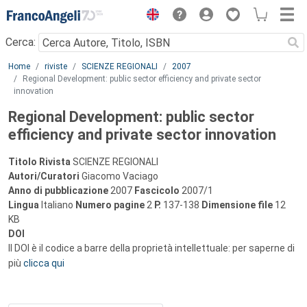
Menu
Cerca:
Main content
Home
riviste
SCIENZE REGIONALI
2007
Regional Development: public sector efficiency and private sector
innovation
Regional Development: public sector
efficiency and private sector innovation
Titolo Rivista
SCIENZE REGIONALI
Autori/Curatori
Giacomo Vaciago
Anno di pubblicazione
2007
Fascicolo
2007/1
Lingua
Italiano
Numero pagine
2
P.
137-138
Dimensione file
12
KB
DOI
Il DOI è il codice a barre della proprietà intellettuale: per saperne di
più
clicca qui