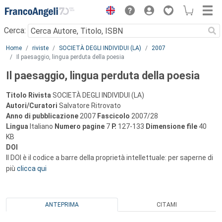
Menu
Cerca:
Main content
Home
riviste
SOCIETÀ DEGLI INDIVIDUI (LA)
2007
Il paesaggio, lingua perduta della poesia
Il paesaggio, lingua perduta della poesia
Titolo Rivista
SOCIETÀ DEGLI INDIVIDUI (LA)
Autori/Curatori
Salvatore Ritrovato
Anno di pubblicazione
2007
Fascicolo
2007/28
Lingua
Italiano
Numero pagine
7
P.
127-133
Dimensione file
40
KB
DOI
Il DOI è il codice a barre della proprietà intellettuale: per saperne di
più
clicca qui
ANTEPRIMA
CITAMI