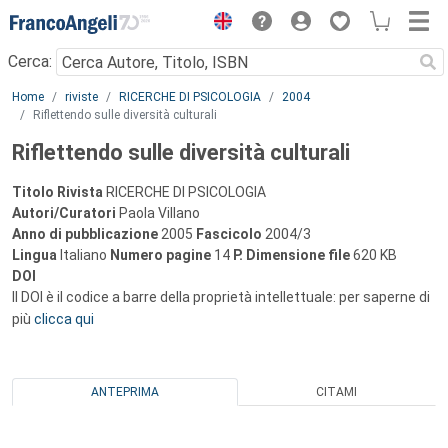
Menu
Cerca:
Main content
Home
riviste
RICERCHE DI PSICOLOGIA
2004
Riflettendo sulle diversità culturali
Riflettendo sulle diversità culturali
Titolo Rivista
RICERCHE DI PSICOLOGIA
Autori/Curatori
Paola Villano
Anno di pubblicazione
2005
Fascicolo
2004/3
Lingua
Italiano
Numero pagine
14
P.
Dimensione file
620 KB
DOI
Il DOI è il codice a barre della proprietà intellettuale: per saperne di
più
clicca qui
ANTEPRIMA
CITAMI