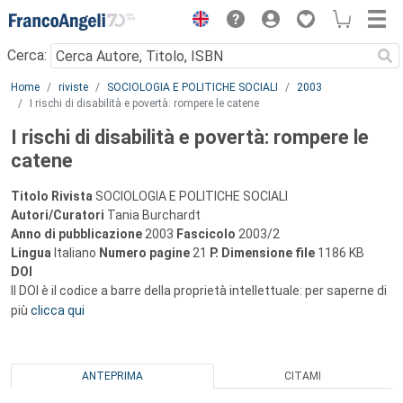
Menu
Cerca:
Main content
Home
riviste
SOCIOLOGIA E POLITICHE SOCIALI
2003
I rischi di disabilità e povertà: rompere le catene
I rischi di disabilità e povertà: rompere le
catene
Titolo Rivista
SOCIOLOGIA E POLITICHE SOCIALI
Autori/Curatori
Tania Burchardt
Anno di pubblicazione
2003
Fascicolo
2003/2
Lingua
Italiano
Numero pagine
21
P.
Dimensione file
1186 KB
DOI
Il DOI è il codice a barre della proprietà intellettuale: per saperne di
più
clicca qui
ANTEPRIMA
CITAMI