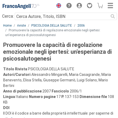
Menu
Cerca:
Main content
Home
riviste
PSICOLOGIA DELLA SALUTE
2006
Promuovere la capacità di regolazione emozionale negli ipertesi:
un'esperianza di psicosalutogenesi
Promuovere la capacità di regolazione
emozionale negli ipertesi: un'esperianza di
psicosalutogenesi
Titolo Rivista
PSICOLOGIA DELLA SALUTE
Autori/Curatori
Alessandro Mingarelli, Maria Casagrande, Maria
Benevento, Elisa Stella, Giuseppe Germanò, Luigi Solano, Mario
Bertini
Anno di pubblicazione
2007
Fascicolo
2006/1
Lingua
Italiano
Numero pagine
17
P.
137-153
Dimensione file
108
KB
DOI
Il DOI è il codice a barre della proprietà intellettuale: per saperne di