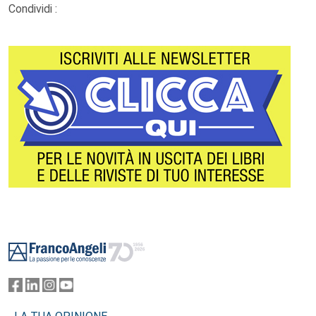
Condividi :
Footer