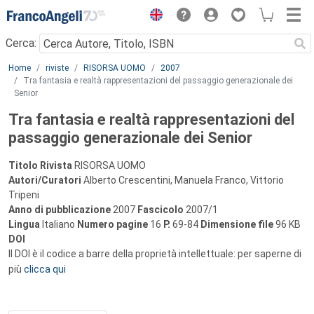
Menu
Cerca:
Main content
Home
riviste
RISORSA UOMO
2007
Tra fantasia e realtà rappresentazioni del passaggio generazionale dei
Senior
Tra fantasia e realtà rappresentazioni del
passaggio generazionale dei Senior
Titolo Rivista
RISORSA UOMO
Autori/Curatori
Alberto Crescentini, Manuela Franco, Vittorio
Tripeni
Anno di pubblicazione
2007
Fascicolo
2007/1
Lingua
Italiano
Numero pagine
16
P.
69-84
Dimensione file
96 KB
DOI
Il DOI è il codice a barre della proprietà intellettuale: per saperne di
più
clicca qui