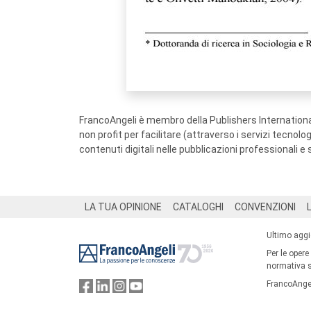
FrancoAngeli è membro della Publishers International
non profit per facilitare (attraverso i servizi tecnol
contenuti digitali nelle pubblicazioni professionali e 
Footer
LA TUA OPINIONE
CATALOGHI
CONVENZIONI
Ultimo agg
Per le opere
normativa su
FrancoAngel