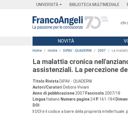
Menu
Main content
Footer
Menu
UNIVERSITÀ
BIBLIOTECA MULTIMEDIALE
chi
NOVITÀ
V
Main content
Home
riviste
DiPAV - QUADERNI
2007
La malattia
La malattia cronica nell'anziano
assistenziali. La percezione de
Titolo Rivista
DiPAV - QUADERNI
Autori/Curatori
Debora Viviani
Anno di pubblicazione
2007
Fascicolo
2007/18
Lingua
Italiano
Numero pagine
24
P.
161-184
Dimens
DOI
Il DOI è il codice a barre della proprietà intellettuale: