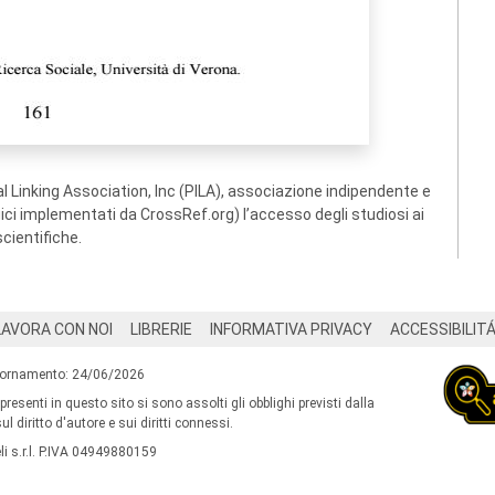
 Linking Association, Inc (PILA), associazione indipendente e
ogici implementati da CrossRef.org) l’accesso degli studiosi ai
scientifiche.
LAVORA CON NOI
LIBRERIE
INFORMATIVA PRIVACY
ACCESSIBILIT
iornamento: 24/06/2026
 presenti in questo sito si sono assolti gli obblighi previsti dalla
l diritto d'autore e sui diritti connessi.
i s.r.l. P.IVA 04949880159