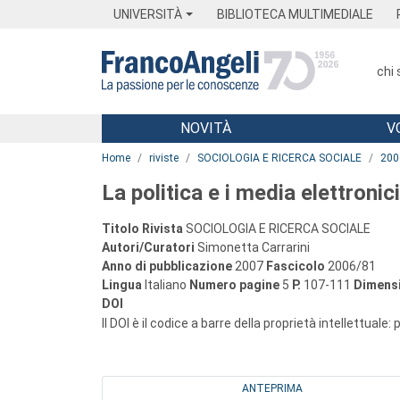
Menu
Main content
Footer
Menu
UNIVERSITÀ
BIBLIOTECA MULTIMEDIALE
chi
NOVITÀ
V
Main content
Home
riviste
SOCIOLOGIA E RICERCA SOCIALE
200
La politica e i media elettronici
Titolo Rivista
SOCIOLOGIA E RICERCA SOCIALE
Autori/Curatori
Simonetta Carrarini
Anno di pubblicazione
2007
Fascicolo
2006/81
Lingua
Italiano
Numero pagine
5
P.
107-111
Dimensi
DOI
Il DOI è il codice a barre della proprietà intellettuale:
ANTEPRIMA