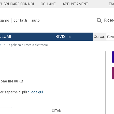
EN
PUBBLICARE CON NOI
COLLANE
APPUNTAMENTI
Ricer
 siamo
contatti
aiuto
OLUMI
RIVISTE
Cerca:
6
La politica e i media elettronici
one file
88 KB
 per saperne di più
clicca qui
CITAMI