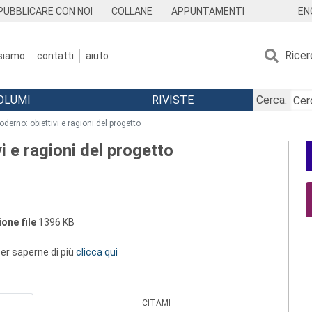
EN
PUBBLICARE CON NOI
COLLANE
APPUNTAMENTI
Ricer
 siamo
contatti
aiuto
OLUMI
RIVISTE
Cerca:
derno: obiettivi e ragioni del progetto
i e ragioni del progetto
one file
1396 KB
 per saperne di più
clicca qui
CITAMI