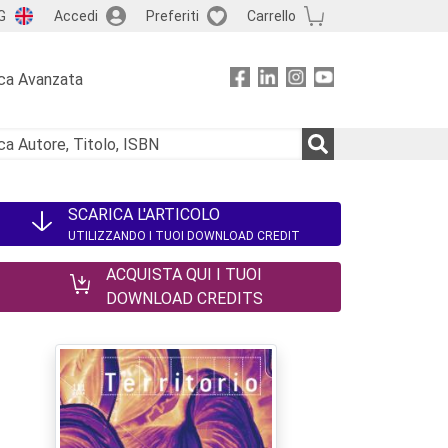
G
Accedi
Preferiti
Carrello
ca Avanzata
SCARICA L'ARTICOLO
UTILIZZANDO I TUOI DOWNLOAD CREDIT
ACQUISTA QUI I TUOI
DOWNLOAD CREDITS