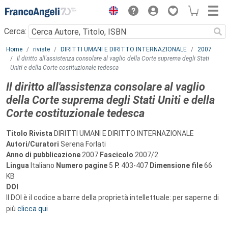
Menu
Cerca:
Main content
Home
riviste
DIRITTI UMANI E DIRITTO INTERNAZIONALE
2007
Il diritto all'assistenza consolare al vaglio della Corte suprema degli Stati
Uniti e della Corte costituzionale tedesca
Il diritto all'assistenza consolare al vaglio
della Corte suprema degli Stati Uniti e della
Corte costituzionale tedesca
Titolo Rivista
DIRITTI UMANI E DIRITTO INTERNAZIONALE
Autori/Curatori
Serena Forlati
Anno di pubblicazione
2007
Fascicolo
2007/2
Lingua
Italiano
Numero pagine
5
P.
403-407
Dimensione file
66
KB
DOI
Il DOI è il codice a barre della proprietà intellettuale: per saperne di
più
clicca qui