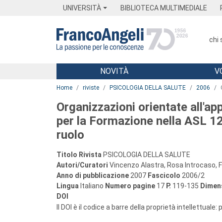
Menu
Main content
Footer
Menu
UNIVERSITÀ
BIBLIOTECA MULTIMEDIALE
chi
NOVITÀ
V
Main content
Home
riviste
PSICOLOGIA DELLA SALUTE
2006
Organizzazioni orientate all'app
per la Formazione nella ASL 12 
ruolo
Titolo Rivista
PSICOLOGIA DELLA SALUTE
Autori/Curatori
Vincenzo Alastra, Rosa Introcaso,
Anno di pubblicazione
2007
Fascicolo
2006/2
Lingua
Italiano
Numero pagine
17
P.
119-135
Dimens
DOI
Il DOI è il codice a barre della proprietà intellettuale: