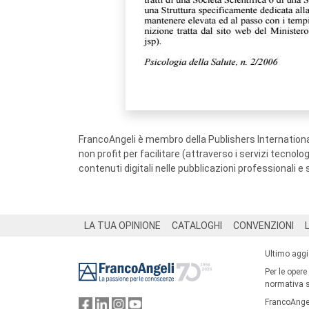
FrancoAngeli è membro della Publishers International
non profit per facilitare (attraverso i servizi tecnol
contenuti digitali nelle pubblicazioni professionali e 
Footer
LA TUA OPINIONE
CATALOGHI
CONVENZIONI
Ultimo agg
Per le opere
normativa su
FrancoAngel