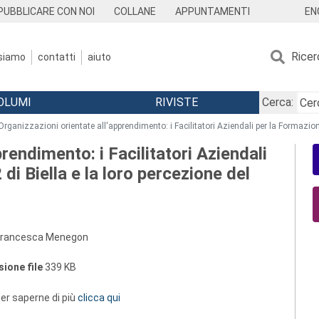
EN
PUBBLICARE CON NOI
COLLANE
APPUNTAMENTI
Ricer
 siamo
contatti
aiuto
OLUMI
RIVISTE
Cerca:
Organizzazioni orientate all'apprendimento: i Facilitatori Aziendali per la Formazione
rendimento: i Facilitatori Aziendali
di Biella e la loro percezione del
 Francesca Menegon
ione file
339 KB
 per saperne di più
clicca qui