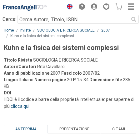
Menu
Cerca:
Main content
Home
riviste
SOCIOLOGIA E RICERCA SOCIALE
2007
Kuhn e la fisica dei sistemi complessi
Kuhn e la fisica dei sistemi complessi
Titolo Rivista
SOCIOLOGIA E RICERCA SOCIALE
Autori/Curatori
Rita Cavallaro
Anno di pubblicazione
2007
Fascicolo
2007/82
Lingua
Italiano
Numero pagine
20
P.
15-34
Dimensione file
285
KB
DOI
Il DOI è il codice a barre della proprietà intellettuale: per saperne di
più
clicca qui
ANTEPRIMA
PRESENTAZIONE
CITAMI