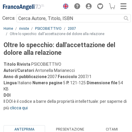
Menu
Cerca:
Main content
Home
riviste
PSICOBIETTIVO
2007
Oltre lo specchio: dall'accettazione del dolore alla relazione
Oltre lo specchio: dall'accettazione del
dolore alla relazione
Titolo Rivista
PSICOBIETTIVO
Autori/Curatori
Antonella Marianecci
Anno di pubblicazione
2007
Fascicolo
2007/1
Lingua
Italiano
Numero pagine
5
P.
121-125
Dimensione file
54
KB
DOI
Il DOI è il codice a barre della proprietà intellettuale: per saperne di
più
clicca qui
ANTEPRIMA
PRESENTAZIONE
CITAMI