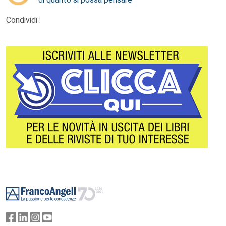
Condividi :
Footer