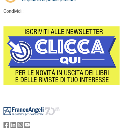
Condividi :
Footer