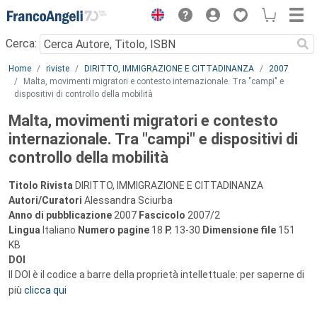
Menu
Cerca:
Main content
Home
riviste
DIRITTO, IMMIGRAZIONE E CITTADINANZA
2007
Malta, movimenti migratori e contesto internazionale. Tra "campi" e
dispositivi di controllo della mobilità
Malta, movimenti migratori e contesto
internazionale. Tra "campi" e dispositivi di
controllo della mobilità
Titolo Rivista
DIRITTO, IMMIGRAZIONE E CITTADINANZA
Autori/Curatori
Alessandra Sciurba
Anno di pubblicazione
2007
Fascicolo
2007/2
Lingua
Italiano
Numero pagine
18
P.
13-30
Dimensione file
151
KB
DOI
Il DOI è il codice a barre della proprietà intellettuale: per saperne di
più
clicca qui