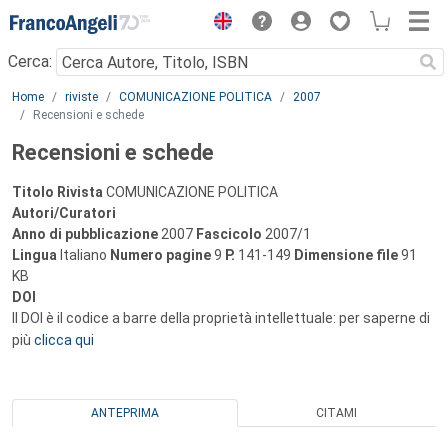
Menu
Cerca:
Main content
Home
riviste
COMUNICAZIONE POLITICA
2007
Recensioni e schede
Recensioni e schede
Titolo Rivista
COMUNICAZIONE POLITICA
Autori/Curatori
Anno di pubblicazione
2007
Fascicolo
2007/1
Lingua
Italiano
Numero pagine
9
P.
141-149
Dimensione file
91
KB
DOI
Il DOI è il codice a barre della proprietà intellettuale: per saperne di
più
clicca qui
ANTEPRIMA
CITAMI