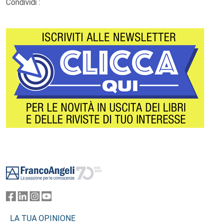
Condividi :
Footer
LA TUA OPINIONE