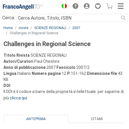
Menu
Cerca:
Main content
Home
riviste
SCIENZE REGIONALI
2007
Challenges in Regional Science
Challenges in Regional Science
Titolo Rivista
SCIENZE REGIONALI
Autori/Curatori
Paul Cheshire
Anno di pubblicazione
2007
Fascicolo
2007/2
Lingua
Italiano
Numero pagine
12
P.
151-162
Dimensione file
43
KB
DOI
Il DOI è il codice a barre della proprietà intellettuale: per saperne di
più
clicca qui
ANTEPRIMA
CITAMI