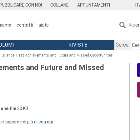
IT
PUBBLICARE CON NOI
COLLANE
APPUNTAMENTI
Rice
 siamo
contatti
aiuto
OLUMI
RIVISTE
Cerca:
 Science: Past Achievements and Future and Missed Opportunities
vements and Future and Missed
one file
20 KB
 per saperne di più
clicca qui