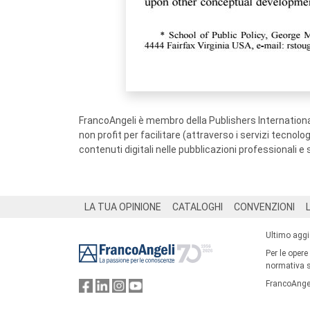
FrancoAngeli è membro della Publishers International
non profit per facilitare (attraverso i servizi tecnol
contenuti digitali nelle pubblicazioni professionali e 
Footer
LA TUA OPINIONE
CATALOGHI
CONVENZIONI
Ultimo agg
Per le opere
normativa su
FrancoAngel