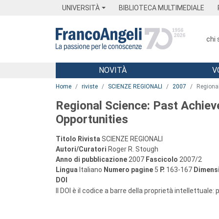
Menu
Main content
Footer
Menu
UNIVERSITÀ
BIBLIOTECA MULTIMEDIALE
chi
NOVITÀ
V
Main content
Home
riviste
SCIENZE REGIONALI
2007
Regional
Regional Science: Past Achie
Opportunities
Titolo Rivista
SCIENZE REGIONALI
Autori/Curatori
Roger R. Stough
Anno di pubblicazione
2007
Fascicolo
2007/2
Lingua
Italiano
Numero pagine
5
P.
163-167
Dimensi
DOI
Il DOI è il codice a barre della proprietà intellettuale: