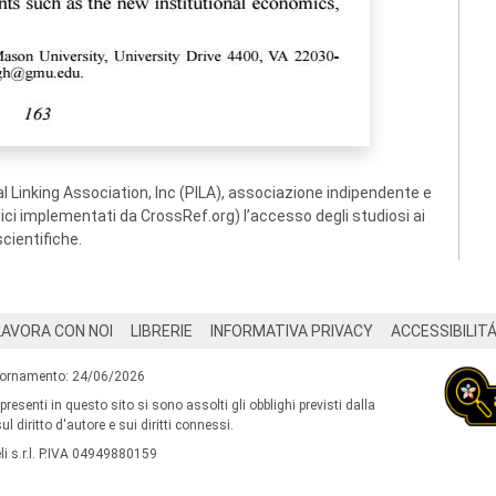
 Linking Association, Inc (PILA), associazione indipendente e
ogici implementati da CrossRef.org) l’accesso degli studiosi ai
scientifiche.
LAVORA CON NOI
LIBRERIE
INFORMATIVA PRIVACY
ACCESSIBILIT
iornamento: 24/06/2026
 presenti in questo sito si sono assolti gli obblighi previsti dalla
l diritto d'autore e sui diritti connessi.
i s.r.l. P.IVA 04949880159