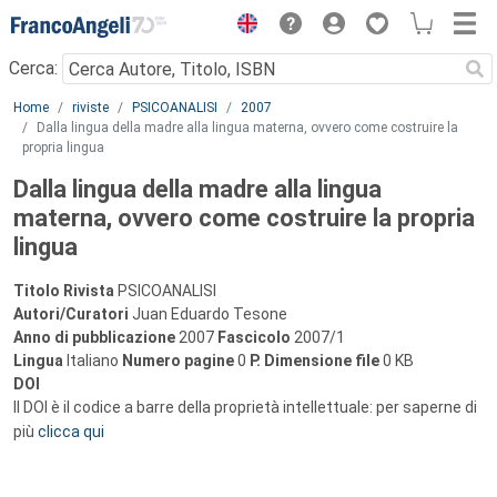
Menu
Cerca:
Main content
Home
riviste
PSICOANALISI
2007
Dalla lingua della madre alla lingua materna, ovvero come costruire la
propria lingua
Dalla lingua della madre alla lingua
materna, ovvero come costruire la propria
lingua
Titolo Rivista
PSICOANALISI
Autori/Curatori
Juan Eduardo Tesone
Anno di pubblicazione
2007
Fascicolo
2007/1
Lingua
Italiano
Numero pagine
0
P.
Dimensione file
0 KB
DOI
Il DOI è il codice a barre della proprietà intellettuale: per saperne di
più
clicca qui