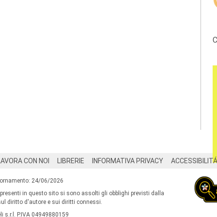
C
LAVORA CON NOI
LIBRERIE
INFORMATIVA PRIVACY
ACCESSIBILIT
iornamento: 24/06/2026
 presenti in questo sito si sono assolti gli obblighi previsti dalla
l diritto d'autore e sui diritti connessi.
i s.r.l. P.IVA 04949880159