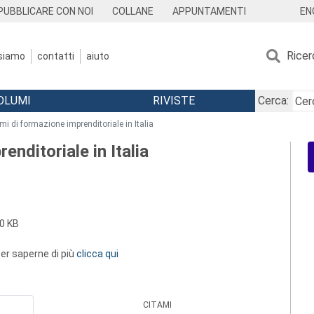
EN
PUBBLICARE CON NOI
COLLANE
APPUNTAMENTI
Ricer
 siamo
contatti
aiuto
OLUMI
RIVISTE
Cerca:
mi di formazione imprenditoriale in Italia
nditoriale in Italia
0 KB
 per saperne di più
clicca qui
CITAMI