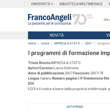
Menu
Main content
Footer
Menu
UNIVERSITÀ
BIBLIOTECA MULTIMEDIALE
chi
NOVITÀ
V
Main content
Home
riviste
IMPRESA & STATO
2007
I program
I programmi di formazione impre
Titolo Rivista
IMPRESA & STATO
Autori/Curatori
Laura Solimene
Anno di pubblicazione
2007
Fascicolo
2007/78
Lingua
Italiano
Numero pagine
0
P.
Dimensione file
DOI
Il DOI è il codice a barre della proprietà intellettuale:
ANTEPRIMA