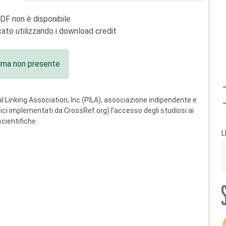
PDF non è disponibile
ato utilizzando i download credit
ima non presente
←
 Linking Association, Inc (PILA), associazione indipendente e
←
ogici implementati da CrossRef.org) l’accesso degli studiosi ai
scientifiche.
L