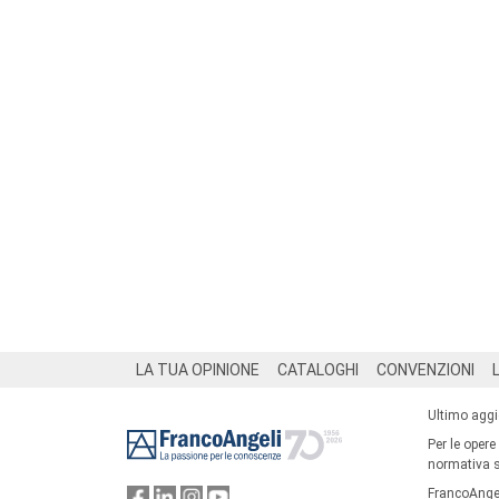
Footer
LA TUA OPINIONE
CATALOGHI
CONVENZIONI
Ultimo agg
Per le opere
normativa su
FrancoAngel