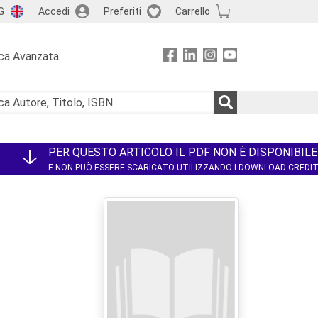
G
Accedi
Preferiti
Carrello
ca Avanzata
PER QUESTO ARTICOLO IL PDF NON È DISPONIBILE
E NON PUÒ ESSERE SCARICATO UTILIZZANDO I DOWNLOAD CREDI