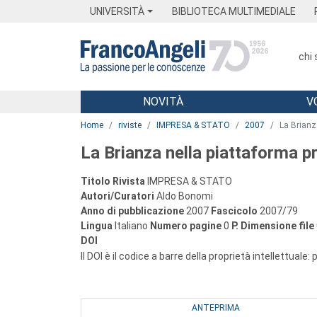
Menu
Main content
Footer
Menu
UNIVERSITÀ
BIBLIOTECA MULTIMEDIALE
chi
NOVITÀ
V
Main content
Home
riviste
IMPRESA & STATO
2007
La Brianza
La Brianza nella piattaforma pro
Titolo Rivista
IMPRESA & STATO
Autori/Curatori
Aldo Bonomi
Anno di pubblicazione
2007
Fascicolo
2007/79
Lingua
Italiano
Numero pagine
0
P.
Dimensione file
DOI
Il DOI è il codice a barre della proprietà intellettuale:
ANTEPRIMA