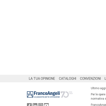
Footer
LA TUA OPINIONE
CATALOGHI
CONVENZIONI
Ultimo agg
Per le opere
normativa su
FrancoAngel