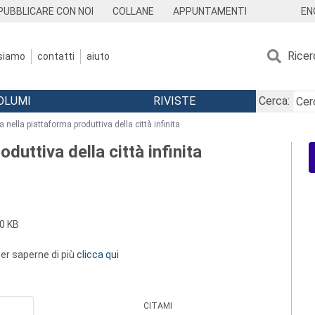
EN
PUBBLICARE CON NOI
COLLANE
APPUNTAMENTI
Ricer
 siamo
contatti
aiuto
OLUMI
RIVISTE
Cerca:
 nella piattaforma produttiva della città infinita
duttiva della città infinita
0 KB
 per saperne di più
clicca qui
CITAMI