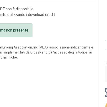
PDF non è disponibile
ato utilizzando i download credit
ima non presente
←
 Linking Association, Inc (PILA), associazione indipendente e
←
ogici implementati da CrossRef.org) l’accesso degli studiosi ai
scientifiche.
L