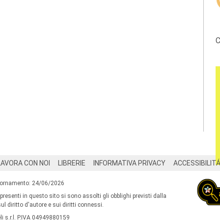
C
LAVORA CON NOI
LIBRERIE
INFORMATIVA PRIVACY
ACCESSIBILIT
iornamento: 24/06/2026
 presenti in questo sito si sono assolti gli obblighi previsti dalla
l diritto d'autore e sui diritti connessi.
i s.r.l. P.IVA 04949880159