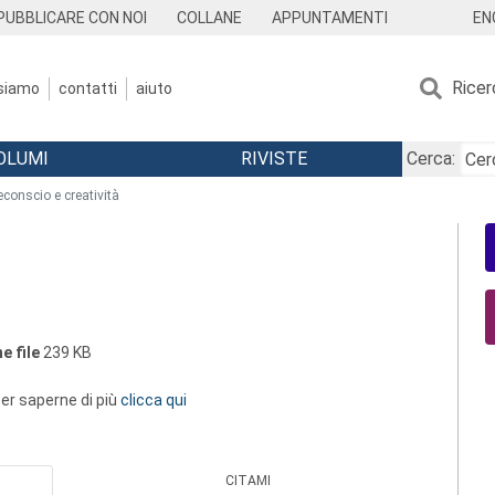
EN
PUBBLICARE CON NOI
COLLANE
APPUNTAMENTI
Ricer
 siamo
contatti
aiuto
OLUMI
RIVISTE
Cerca:
econscio e creatività
e file
239 KB
 per saperne di più
clicca qui
CITAMI