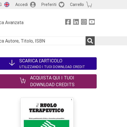
G
Accedi
Preferiti
Carrello
ca Avanzata
SCARICA L'ARTICOLO
UTILIZZANDO I TUOI DOWNLOAD CREDIT
ACQUISTA QUI I TUOI
DOWNLOAD CREDITS