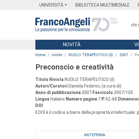
Menu
Main content
Footer
Menu
UNIVERSITÀ
BIBLIOTECA MULTIMEDIALE
chi
NOVITÀ
V
Main content
Home
riviste
RUOLO TERAPEUTICO (il)
2007
Pr
Preconscio e creatività
Titolo Rivista
RUOLO TERAPEUTICO (il)
Autori/Curatori
Daniela Federici, (a cura di)
Anno di pubblicazione
2007
Fascicolo
2007/105
Lingua
Italiano
Numero pagine
7
P.
62-68
Dimension
DOI
Il DOI è il codice a barre della proprietà intellettuale:
ANTEPRIMA