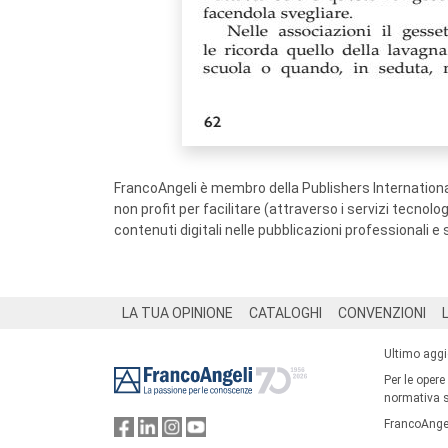
FrancoAngeli è membro della Publishers International
non profit per facilitare (attraverso i servizi tecnol
contenuti digitali nelle pubblicazioni professionali e 
Footer
LA TUA OPINIONE
CATALOGHI
CONVENZIONI
Ultimo agg
Per le opere
normativa su
FrancoAngel