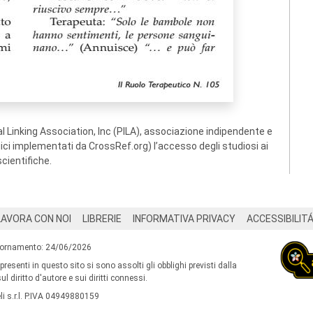
 Linking Association, Inc (PILA), associazione indipendente e
ogici implementati da CrossRef.org) l’accesso degli studiosi ai
scientifiche.
LAVORA CON NOI
LIBRERIE
INFORMATIVA PRIVACY
ACCESSIBILIT
iornamento: 24/06/2026
 presenti in questo sito si sono assolti gli obblighi previsti dalla
l diritto d'autore e sui diritti connessi.
i s.r.l. P.IVA 04949880159