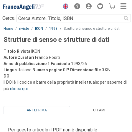
Menu
Cerca:
Main content
Home
riviste
IKON
1993
Strutture di senso e strutture di dati
Strutture di senso e strutture di dati
Titolo Rivista
IKON
Autori/Curatori
Franco Rositi
Anno di pubblicazione
1
Fascicolo
1993/26
Lingua
Italiano
Numero pagine
0
P.
Dimensione file
0 KB
DOI
Il DOI è il codice a barre della proprietà intellettuale: per saperne di
più
clicca qui
ANTEPRIMA
CITAMI
Per questo articolo il PDF non è disponibile