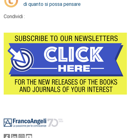
di quanto si possa pensare
Condividi :
Footer