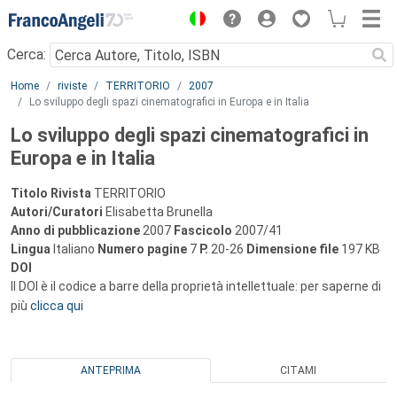
Menu
Cerca:
Main content
Home
riviste
TERRITORIO
2007
Lo sviluppo degli spazi cinematografici in Europa e in Italia
Lo sviluppo degli spazi cinematografici in
Europa e in Italia
Titolo Rivista
TERRITORIO
Autori/Curatori
Elisabetta Brunella
Anno di pubblicazione
2007
Fascicolo
2007/41
Lingua
Italiano
Numero pagine
7
P.
20-26
Dimensione file
197 KB
DOI
Il DOI è il codice a barre della proprietà intellettuale: per saperne di
più
clicca qui
ANTEPRIMA
CITAMI