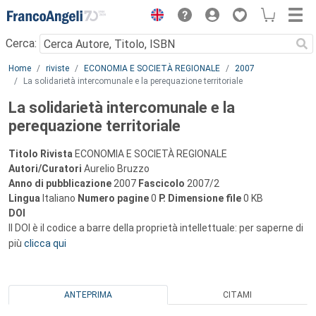
Menu
Cerca:
Main content
Home
riviste
ECONOMIA E SOCIETÀ REGIONALE
2007
La solidarietà intercomunale e la perequazione territoriale
La solidarietà intercomunale e la
perequazione territoriale
Titolo Rivista
ECONOMIA E SOCIETÀ REGIONALE
Autori/Curatori
Aurelio Bruzzo
Anno di pubblicazione
2007
Fascicolo
2007/2
Lingua
Italiano
Numero pagine
0
P.
Dimensione file
0 KB
DOI
Il DOI è il codice a barre della proprietà intellettuale: per saperne di
più
clicca qui
ANTEPRIMA
CITAMI