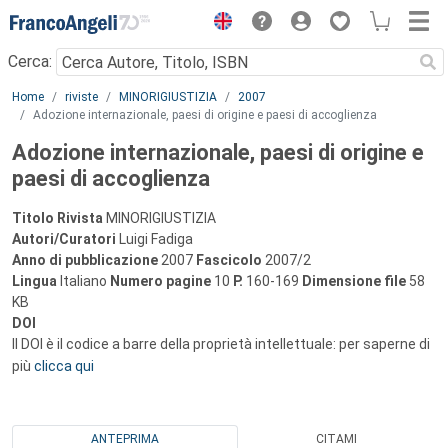
Menu
Cerca:
Main content
Home
riviste
MINORIGIUSTIZIA
2007
Adozione internazionale, paesi di origine e paesi di accoglienza
Adozione internazionale, paesi di origine e
paesi di accoglienza
Titolo Rivista
MINORIGIUSTIZIA
Autori/Curatori
Luigi Fadiga
Anno di pubblicazione
2007
Fascicolo
2007/2
Lingua
Italiano
Numero pagine
10
P.
160-169
Dimensione file
58
KB
DOI
Il DOI è il codice a barre della proprietà intellettuale: per saperne di
più
clicca qui
ANTEPRIMA
CITAMI