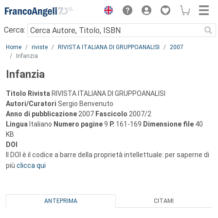
Menu
Cerca:
Main content
Home
riviste
RIVISTA ITALIANA DI GRUPPOANALISI
2007
Infanzia
Infanzia
Titolo Rivista
RIVISTA ITALIANA DI GRUPPOANALISI
Autori/Curatori
Sergio Benvenuto
Anno di pubblicazione
2007
Fascicolo
2007/2
Lingua
Italiano
Numero pagine
9
P.
161-169
Dimensione file
40
KB
DOI
Il DOI è il codice a barre della proprietà intellettuale: per saperne di
più
clicca qui
ANTEPRIMA
CITAMI